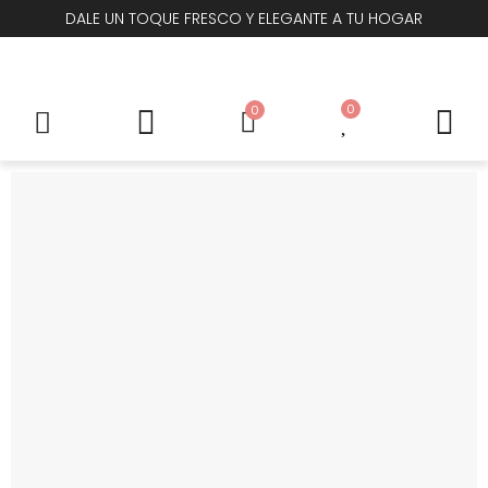
DALE UN TOQUE FRESCO Y ELEGANTE A TU HOGAR
0
0