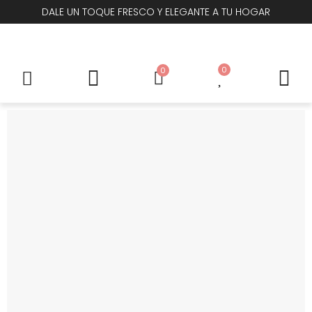
DALE UN TOQUE FRESCO Y ELEGANTE A TU HOGAR
0
0