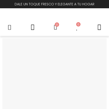
DALE UN TOQUE FRESCO Y ELEGANTE A TU HOGAR
0
0