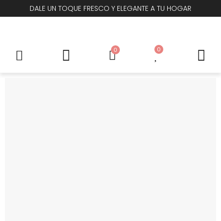
DALE UN TOQUE FRESCO Y ELEGANTE A TU HOGAR
0
0