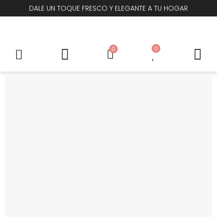
DALE UN TOQUE FRESCO Y ELEGANTE A TU HOGAR
0
0