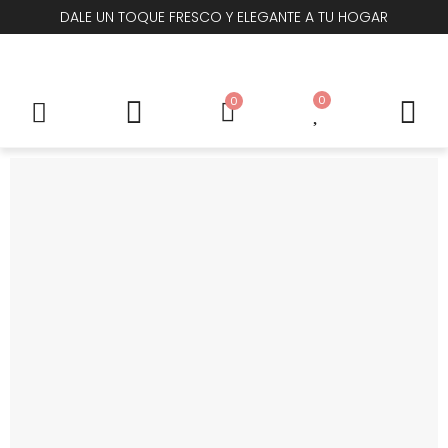
DALE UN TOQUE FRESCO Y ELEGANTE A TU HOGAR
0
0